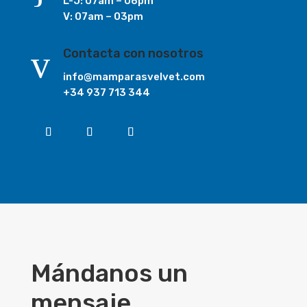
L-J: 07am – 06pm
V: 07am – 03pm
v
Contacta con nosotros
info@mamparasvelvet.com
+34 937 713 344
Mándanos un
mensaje