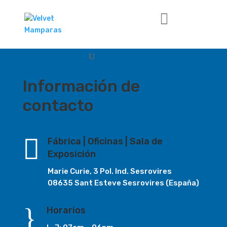
Información de
contacto

Fábrica | Oficinas | Sala de
Exposición
Marie Curie, 3 Pol. Ind. Sesrovires
08635 Sant Esteve Sesrovires (España)
}
Horarios