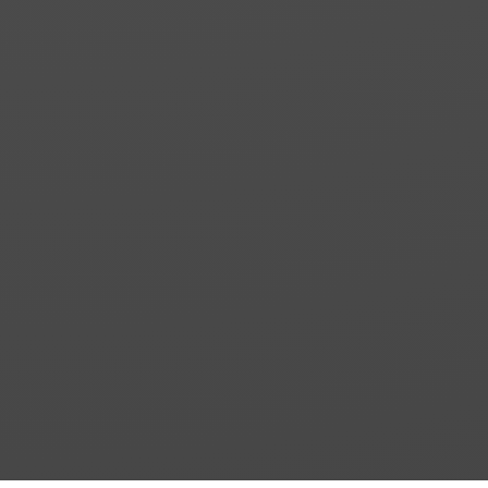
cierre magnético al fijo
lateral.
RHEA 5
Cabina de ducha o
bañera. Dos fijos y una
puerta corredera con
cierre hacia la pared.
RHEA 6
Angular de ducha o
bañera. Dos fijos y dos
puertas correderas
con cierre magnético
en el vértice.