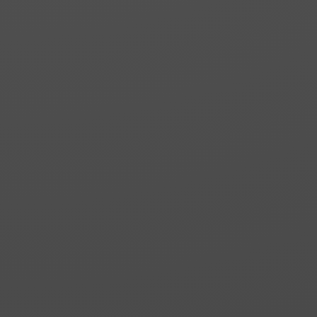
RHEA 2
Frontal de ducha o
bañera. Dos fijos y una
puerta corredera
central. Cierre al fijo.
RHEA 3
Frontal de ducha o
bañera. Dos fijos y dos
puertas correderas
con cierre magnético
en el centro.
RHEA 4
Cabina de ducha o
bañera. Dos fijos y una
puerta corredera con