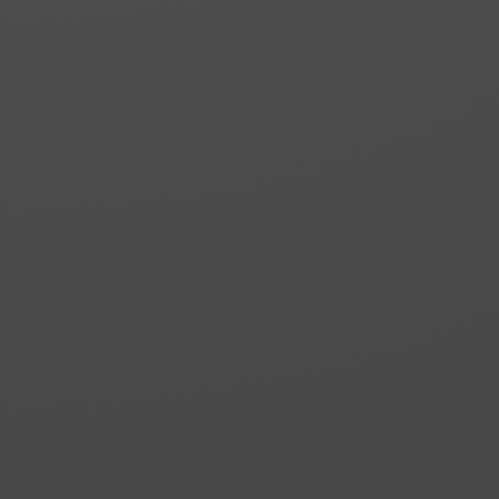
correderas.
VELA 3
Puerta de paso frontal.
Un fijo y una puerta
corredera.
VELA 4
Puerta de paso frontal.
Dos fijos y una puerta
corredera central.
VELA 5
Puerta de paso frontal.
Dos fijos y dos puertas
correderas.