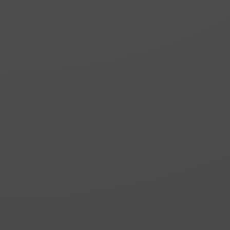
exterior amb
tancament magnètic al
fix lateral.
CASTOR 7 | OMIX 8
Cabina de dutxa o
banyera. Dos fixos amb
perfil de compensació i
una porta dobertura
exterior i tancament
magnètic al fix frontal.
CASTOR 9 | OMIX 5
Cabina de dutxa o
banyera. Dos fixes amb
perfils de compensació
i una porta dobertura