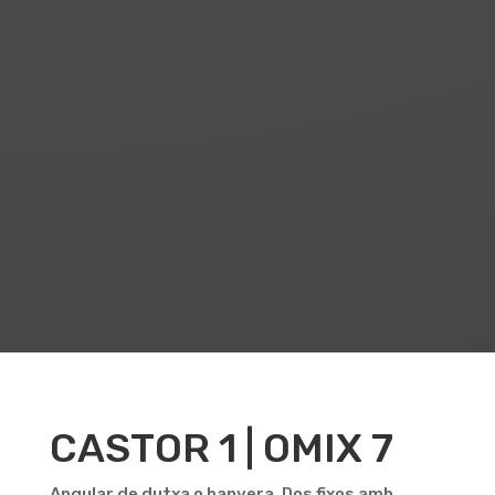
exterior i tancament
magnètic al fix lateral.
PANELL
Panell fix per formar
cabina amb qualsevol
mampara de la sèrie:
PANELL CAPELA | MERIT,
SINOPE | NELA, CASTOR |
OMIX o RORIS | SETI.
CASTOR 1 | OMIX 7
Angular de dutxa o banyera. Dos fixos amb