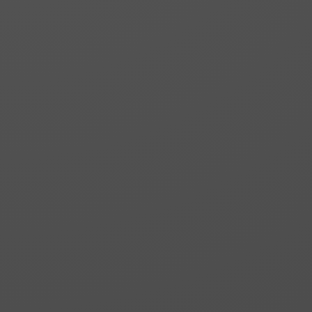
CASTOR 1 | OMIX 7
Angular de dutxa o
banyera. Dos fixos amb
perfils de compensació
i dues portes
d’obertura exterior
amb tancament
magnètic al vèrtex.
CASTOR 6 | OMIX 6
Cabina de dutxa o
banyera. Un fix amb
perfil de compensació i
una porta dobertura