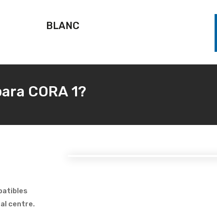
BLANC
para CORA 1?
batibles
al centre.