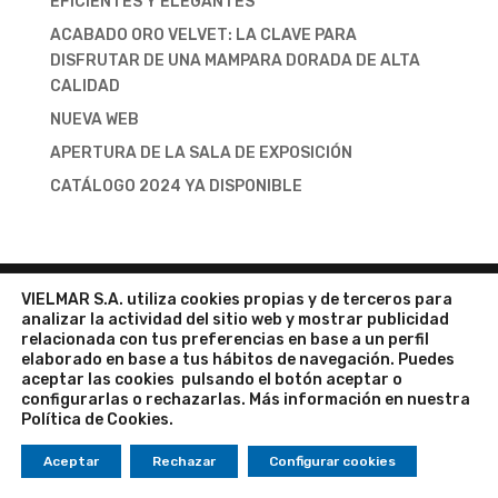
EFICIENTES Y ELEGANTES
ACABADO ORO VELVET: LA CLAVE PARA
DISFRUTAR DE UNA MAMPARA DORADA DE ALTA
CALIDAD
NUEVA WEB
APERTURA DE LA SALA DE EXPOSICIÓN
CATÁLOGO 2024 YA DISPONIBLE
VIELMAR S.A. utiliza cookies propias y de terceros para
analizar la actividad del sitio web y mostrar publicidad
Aviso legal
|
Política de privacidad
|
Política de
relacionada con tus preferencias en base a un perfil
cookies
elaborado en base a tus hábitos de navegación. Puedes
aceptar las cookies pulsando el botón aceptar o
Copyright © Mamparas Velvet. Todos los derechos
configurarlas o rechazarlas. Más información en nuestra
reservados. Diseño web
Growing18
.
Política de Cookies
.
Aceptar
Rechazar
Configurar cookies