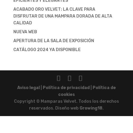
EFICIENTES Y ELEGANTES
ACABADO ORO VELVET: LA CLAVE PARA
DISFRUTAR DE UNA MAMPARA DORADA DE ALTA
CALIDAD
NUEVA WEB
APERTURA DE LA SALA DE EXPOSICIÓN
CATÁLOGO 2024 YA DISPONIBLE
Aviso legal
|
Política de privacidad
|
Política de
cookies
Copyright © Mamparas Velvet. Todos los derechos
reservados. Diseño web
Growing18
.