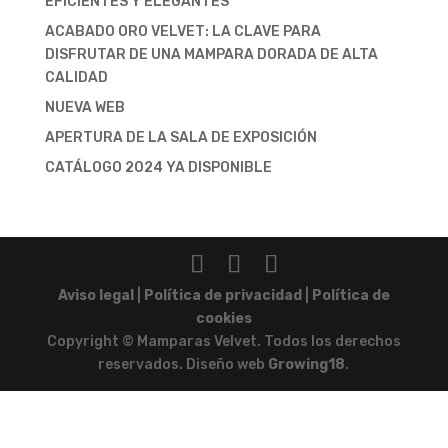
EFICIENTES Y ELEGANTES
ACABADO ORO VELVET: LA CLAVE PARA
DISFRUTAR DE UNA MAMPARA DORADA DE ALTA
CALIDAD
NUEVA WEB
APERTURA DE LA SALA DE EXPOSICIÓN
CATÁLOGO 2024 YA DISPONIBLE
Aviso legal
|
Política de privacidad
|
Política de
cookies
Copyright © Mamparas Velvet. Todos los derechos
reservados. Diseño web
Growing18
.