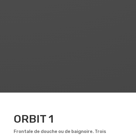
ouverture
bidirectionnelle et
fermeture magnétique.
PANNEAU 3L
Panneau fixe pour
former une cabine de
douche ou une
baignoire avec ORBIT 1.
ORBIT 1
Frontale de douche ou de baignoire. Trois