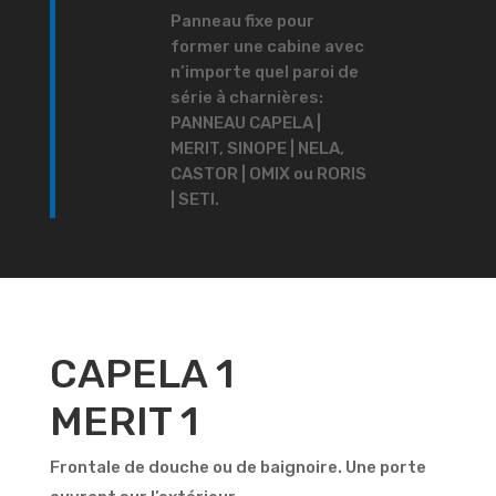
Panneau fixe pour
former une cabine avec
n’importe quel paroi de
série à charnières:
PANNEAU CAPELA |
MERIT, SINOPE | NELA,
CASTOR | OMIX ou RORIS
| SETI.
CAPELA 1
MERIT 1
Frontale de douche ou de baignoire. Une porte