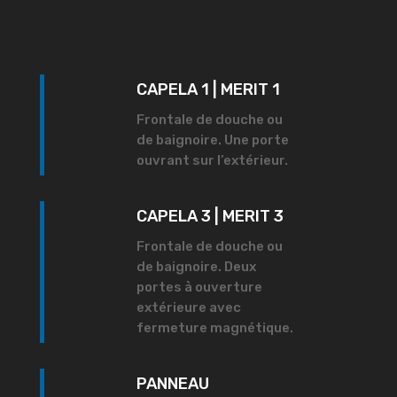
CAPELA 1 | MERIT 1
Frontale de douche ou
de baignoire. Une porte
ouvrant sur l’extérieur.
CAPELA 3 | MERIT 3
Frontale de douche ou
de baignoire. Deux
portes à ouverture
extérieure avec
fermeture magnétique.
PANNEAU