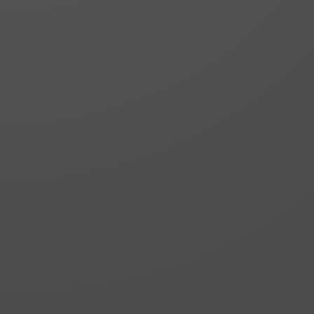
Nidia 3
Panneau de douche fixe.
Verre trempé de 8 mm
avec traitement
anticalcaire et support
mural.
Nidia 3 Verrières
Panneau de douche fixe
sur mesure avec
peinture vitrifiée et
design et couleur
personnalisables. Verre
trempé de 8mm et