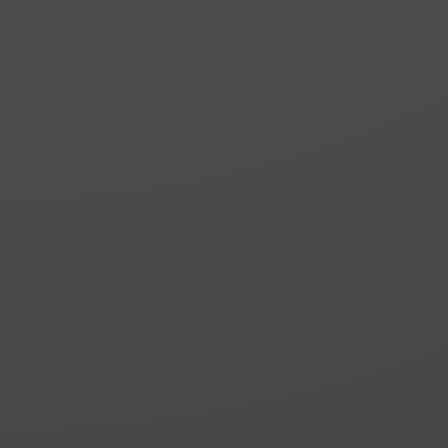
support au mur.
Nidia 3 Baignoire
Panneau fixe sur
mesure pour baignoire.
Verre trempé de 8 mm
avec traitement
anticalcaire et support
mural.
Nidia 3 Battante
Porte battante
optionnelle pour le
panneau NIDIA 3.
Ouverture à 180º et
assemblage facile.