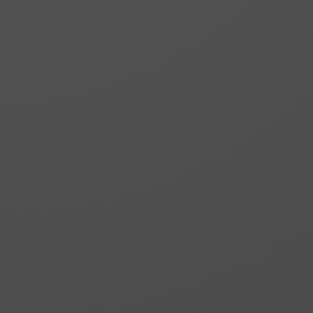
RORIS 1 | SETI 1
Frontale de douche ou
de baignoire. Deux
portes pliantes vers
l’intérieur.
RORIS 3 | SETI 3
Frontale de douche ou
de baignoire. Un fixe
avec profil de
compensation et deux
portes pliantes à
l’intérieur.