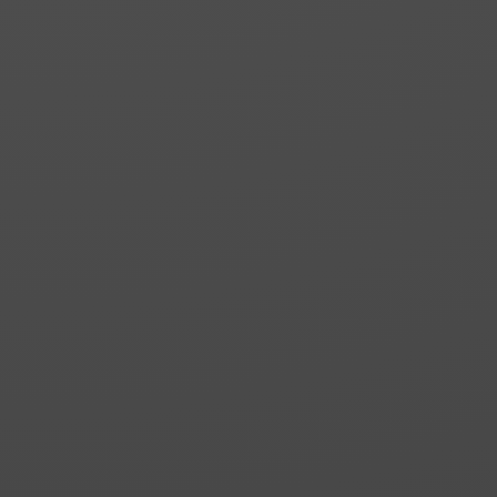
RORIS 4 | SETI 4
Frontale de douche ou
de baignoire. Une fixe
avec profil de
compensation et deux
portes pliantes à
l’intérieur avec
fermeture magnétique
à la fixe.
PANNEAU
Panneau fixe pour
former une cabine avec
n’importe quel paroi de
série à charnières:
PANNEAU CAPELA |
MERIT, SINOPE | NELA,